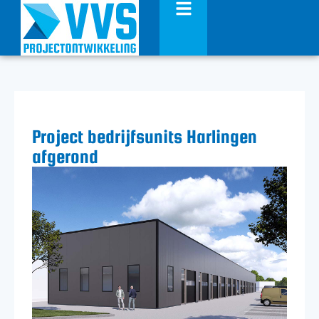
Project bedrijfsunits Harlingen
afgerond