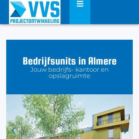
Bedrijfsunits in Almere
Jouw bedrijfs- kantoor en
opslagruimte